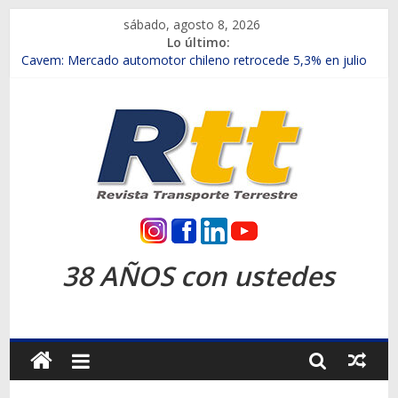
Saltar
sábado, agosto 8, 2026
al
Lo último:
contenido
Chile es el primer mercado internacional en lanzar la nueva
Maxus T70
Cavem: Mercado automotor chileno retrocede 5,3% en julio
Salfa suma vehículos electrificados de Chevrolet en el Biobío
Samex amplía su red con nuevas sucursales en Rancagua y
Copiapó
SINOTRUK Pick-ups presentó la recién estrenada Bolden en
la Expo Compras Públicas 2026
Rtt
Revista
38 AÑOS con ustedes
Transporte
Terrestre