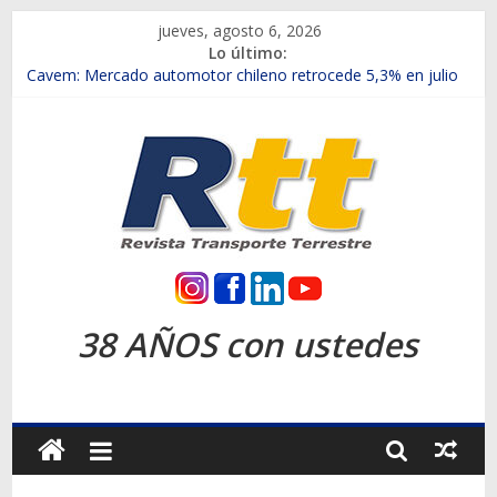
Saltar
jueves, agosto 6, 2026
al
Lo último:
contenido
Chile es el primer mercado internacional en lanzar la nueva
Maxus T70
Cavem: Mercado automotor chileno retrocede 5,3% en julio
Salfa suma vehículos electrificados de Chevrolet en el Biobío
Samex amplía su red con nuevas sucursales en Rancagua y
Copiapó
SINOTRUK Pick-ups presentó la recién estrenada Bolden en
la Expo Compras Públicas 2026
Rtt
Revista
38 AÑOS con ustedes
Transporte
Terrestre