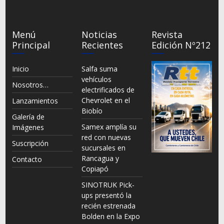
Menú
Noticias
Revista
Principal
Recientes
Edición Nº212
Inicio
Salfa suma
vehículos
Nosotros…
electrificados de
Chevrolet en el
Lanzamientos
Biobío
Galería de
Samex amplía su
Imágenes
red con nuevas
Suscripción
sucursales en
Rancagua y
Contacto
Copiapó
SINOTRUK Pick-
ups presentó la
recién estrenada
Bolden en la Expo