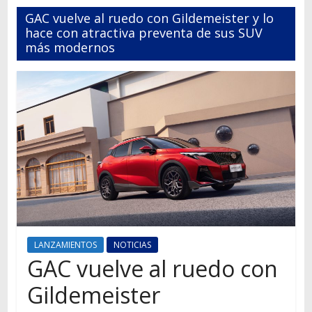
Autos,
GAC vuelve al ruedo con Gildemeister y lo
camiones,
hace con atractiva preventa de sus SUV
motos,
más modernos
información
del
mundo
del
transporte
LANZAMIENTOS
NOTICIAS
GAC vuelve al ruedo con
Gildemeister