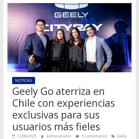
Autos,
camiones,
motos,
información
del
mundo
del
transporte
NOTICIAS
Geely Go aterriza en
Chile con experiencias
exclusivas para sus
usuarios más fieles
13/06/2025
administrador
0 comentarios
Geely