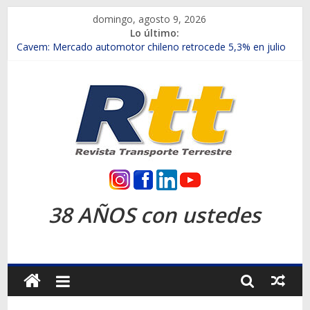
Saltar
domingo, agosto 9, 2026
al
Lo último:
contenido
Chile es el primer mercado internacional en lanzar la nueva
Maxus T70
Cavem: Mercado automotor chileno retrocede 5,3% en julio
Salfa suma vehículos electrificados de Chevrolet en el Biobío
Samex amplía su red con nuevas sucursales en Rancagua y
Copiapó
SINOTRUK Pick-ups presentó la recién estrenada Bolden en
la Expo Compras Públicas 2026
Rtt
Revista
38 AÑOS con ustedes
Transporte
Terrestre