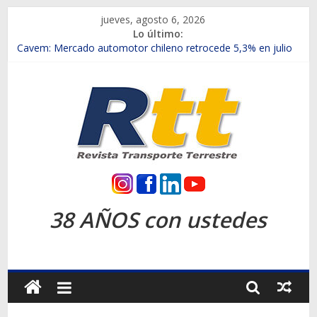
Saltar
jueves, agosto 6, 2026
al
Lo último:
contenido
Chile es el primer mercado internacional en lanzar la nueva
Maxus T70
Cavem: Mercado automotor chileno retrocede 5,3% en julio
Salfa suma vehículos electrificados de Chevrolet en el Biobío
Samex amplía su red con nuevas sucursales en Rancagua y
Copiapó
SINOTRUK Pick-ups presentó la recién estrenada Bolden en
la Expo Compras Públicas 2026
Rtt
Revista
38 AÑOS con ustedes
Transporte
Terrestre