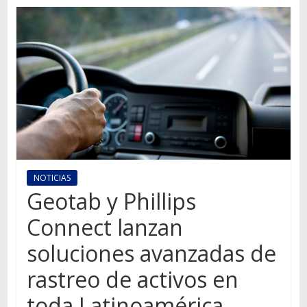
Autos,
camiones,
motos,
información
del
mundo
del
transporte
NOTICIAS
Geotab y Phillips
Connect lanzan
soluciones avanzadas de
rastreo de activos en
toda Latinoamérica