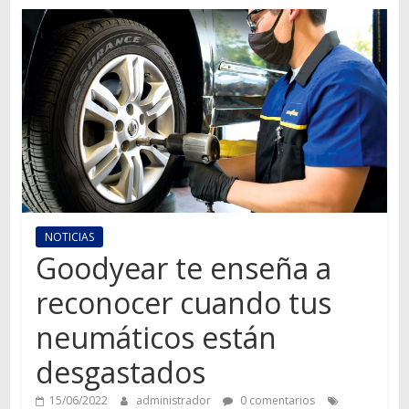
Autos,
camiones,
motos,
información
del
mundo
del
transporte
NOTICIAS
Goodyear te enseña a
reconocer cuando tus
neumáticos están
desgastados
15/06/2022
administrador
0 comentarios