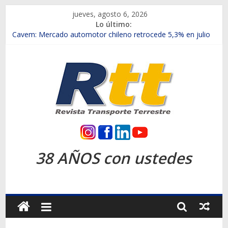
Saltar
jueves, agosto 6, 2026
al
Lo último:
contenido
Chile es el primer mercado internacional en lanzar la nueva
Maxus T70
Cavem: Mercado automotor chileno retrocede 5,3% en julio
Salfa suma vehículos electrificados de Chevrolet en el Biobío
Samex amplía su red con nuevas sucursales en Rancagua y
Copiapó
SINOTRUK Pick-ups presentó la recién estrenada Bolden en
la Expo Compras Públicas 2026
Rtt
Revista
38 AÑOS con ustedes
Transporte
Terrestre