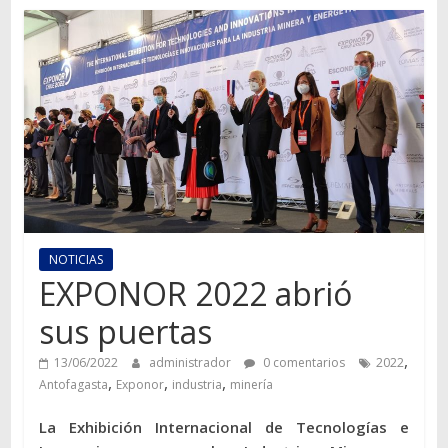
Autos,
camiones,
motos,
información
del
mundo
del
transporte
NOTICIAS
EXPONOR 2022 abrió
sus puertas
,
13/06/2022
administrador
0 comentarios
2022
,
,
,
Antofagasta
Exponor
industria
minería
La Exhibición Internacional de Tecnologías e