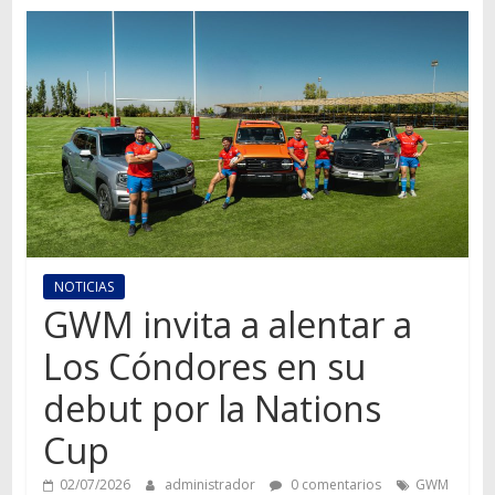
Autos,
camiones,
motos,
información
del
mundo
del
transporte
NOTICIAS
GWM invita a alentar a
Los Cóndores en su
debut por la Nations
Cup
02/07/2026
administrador
0 comentarios
GWM