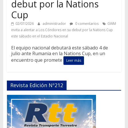
debut por la Nations
Cup
02/07/2026
administrador
0 comentarios
GWM
invita a alentar a Los Cóndores en su debut por la Nations Cup
este sábado en el Estadio Nacional
El equipo nacional debutará este sábado 4 de
julio ante Rumania en la Nations Cup, en un
encuentro que promete
Leer más
Revista Edición Nº212