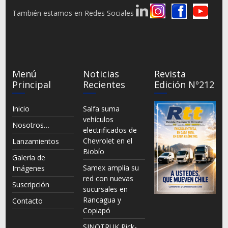
También estamos en Redes Sociales
Menú
Noticias
Revista
Principal
Recientes
Edición Nº212
Inicio
Salfa suma
vehículos
Nosotros…
electrificados de
Chevrolet en el
Lanzamientos
Biobío
Galería de
Samex amplía su
Imágenes
red con nuevas
Suscripción
sucursales en
Rancagua y
Contacto
Copiapó
SINOTRUK Pick-