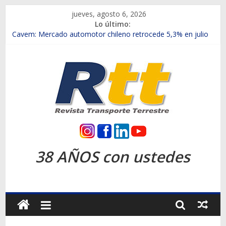
Saltar
jueves, agosto 6, 2026
al
Lo último:
contenido
Chile es el primer mercado internacional en lanzar la nueva
Maxus T70
Cavem: Mercado automotor chileno retrocede 5,3% en julio
Salfa suma vehículos electrificados de Chevrolet en el Biobío
Samex amplía su red con nuevas sucursales en Rancagua y
Copiapó
SINOTRUK Pick-ups presentó la recién estrenada Bolden en
la Expo Compras Públicas 2026
Rtt
Revista
38 AÑOS con ustedes
Transporte
Terrestre