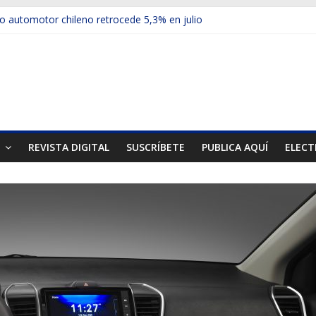
 automotor chileno retrocede 5,3% en julio
culos electrificados de Chevrolet en el Biobío
u red con nuevas sucursales en Rancagua y Copiapó
ups presentó la recién estrenada Bolden en la Expo Compras Públic
mer mercado internacional en lanzar la nueva Maxus T70
T
REVISTA DIGITAL
SUSCRÍBETE
PUBLICA AQUÍ
ELECT