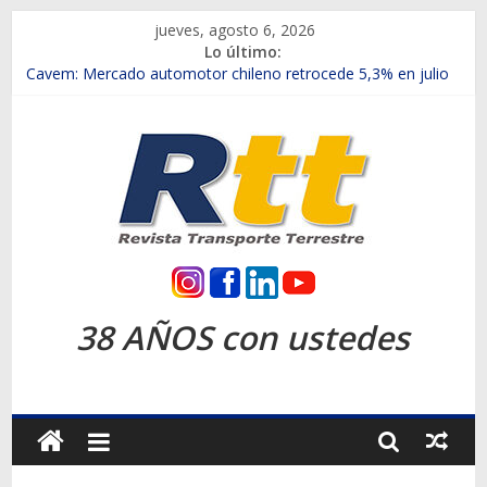
Saltar
jueves, agosto 6, 2026
al
Lo último:
contenido
Chile es el primer mercado internacional en lanzar la nueva
Maxus T70
Cavem: Mercado automotor chileno retrocede 5,3% en julio
Salfa suma vehículos electrificados de Chevrolet en el Biobío
Samex amplía su red con nuevas sucursales en Rancagua y
Copiapó
SINOTRUK Pick-ups presentó la recién estrenada Bolden en
la Expo Compras Públicas 2026
Rtt
Revista
38 AÑOS con ustedes
Transporte
Terrestre