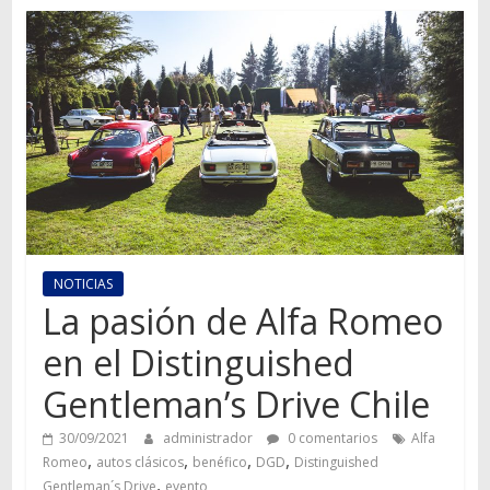
Autos,
camiones,
motos,
información
del
mundo
del
transporte
NOTICIAS
La pasión de Alfa Romeo
en el Distinguished
Gentleman’s Drive Chile
30/09/2021
administrador
0 comentarios
Alfa
,
,
,
,
Romeo
autos clásicos
benéfico
DGD
Distinguished
,
Gentleman´s Drive
evento