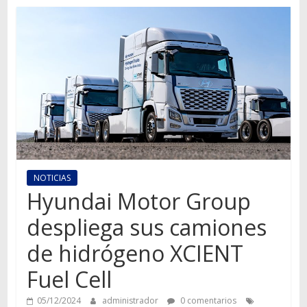
Autos,
camiones,
motos,
información
del
mundo
del
transporte
NOTICIAS
Hyundai Motor Group
despliega sus camiones
de hidrógeno XCIENT
Fuel Cell
05/12/2024
administrador
0 comentarios