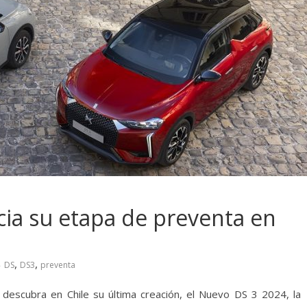
cia su etapa de preventa en
,
,
DS
DS3
preventa
escubra en Chile su última creación, el Nuevo DS 3 2024, la