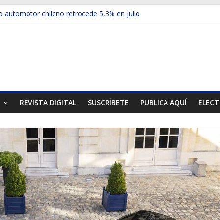
 automotor chileno retrocede 5,3% en julio
ulos electrificados de Chevrolet en el Biobío
u red con nuevas sucursales en Rancagua y Copiapó
ps presentó la recién estrenada Bolden en la Expo Compras Públic
mer mercado internacional en lanzar la nueva Maxus T70
T
REVISTA DIGITAL
SUSCRÍBETE
PUBLICA AQUÍ
ELECT