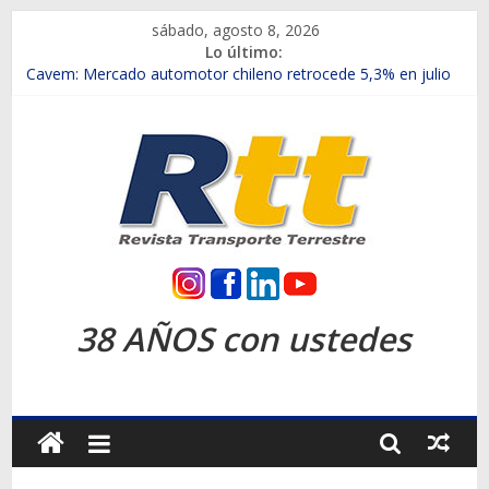
Saltar
sábado, agosto 8, 2026
al
Lo último:
contenido
Chile es el primer mercado internacional en lanzar la nueva
Maxus T70
Cavem: Mercado automotor chileno retrocede 5,3% en julio
Salfa suma vehículos electrificados de Chevrolet en el Biobío
Samex amplía su red con nuevas sucursales en Rancagua y
Copiapó
SINOTRUK Pick-ups presentó la recién estrenada Bolden en
la Expo Compras Públicas 2026
Rtt
Revista
38 AÑOS con ustedes
Transporte
Terrestre