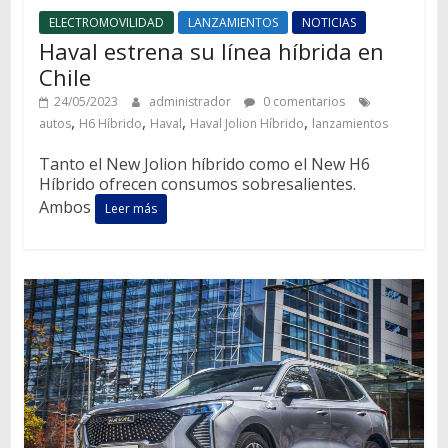
ELECTROMOVILIDAD
LANZAMIENTOS
NOTICIAS
Haval estrena su línea híbrida en
Chile
24/05/2023
administrador
0 comentarios
,
,
,
,
autos
H6 Híbrido
Haval
Haval Jolion Híbrido
lanzamientos
Tanto el New Jolion híbrido como el New H6
Híbrido ofrecen consumos sobresalientes.
Ambos
Leer más