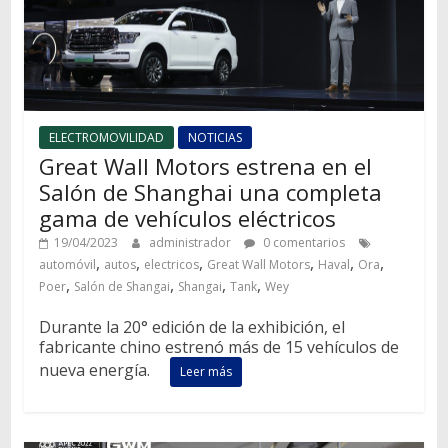
ELECTROMOVILIDAD
NOTICIAS
Great Wall Motors estrena en el
Salón de Shanghai una completa
gama de vehículos eléctricos
19/04/2023
administrador
0 comentarios
,
,
,
,
,
,
automóvil
autos
electricos
Great Wall Motors
Haval
Ora
,
,
,
,
Poer
Salón de Shangai
Shangai
Tank
Wey
Durante la 20° edición de la exhibición, el
fabricante chino estrenó más de 15 vehículos de
nueva energía.
Leer más