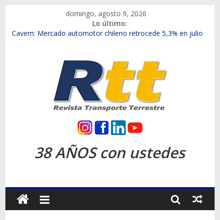
Saltar
domingo, agosto 9, 2026
al
Lo último:
contenido
Chile es el primer mercado internacional en lanzar la nueva
Maxus T70
Cavem: Mercado automotor chileno retrocede 5,3% en julio
Salfa suma vehículos electrificados de Chevrolet en el Biobío
Samex amplía su red con nuevas sucursales en Rancagua y
Copiapó
SINOTRUK Pick-ups presentó la recién estrenada Bolden en
la Expo Compras Públicas 2026
Rtt
Revista
38 AÑOS con ustedes
Transporte
Terrestre