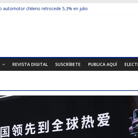
 automotor chileno retrocede 5,3% en julio
ulos electrificados de Chevrolet en el Biobío
u red con nuevas sucursales en Rancagua y Copiapó
ps presentó la recién estrenada Bolden en la Expo Compras Públic
mer mercado internacional en lanzar la nueva Maxus T70
T
REVISTA DIGITAL
SUSCRÍBETE
PUBLICA AQUÍ
ELECT