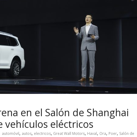
rena en el Salón de Shanghai
vehículos eléctricos
,
,
,
,
,
,
,
automóvil
autos
electricos
Great Wall Motors
Haval
Ora
Poer
Salón de