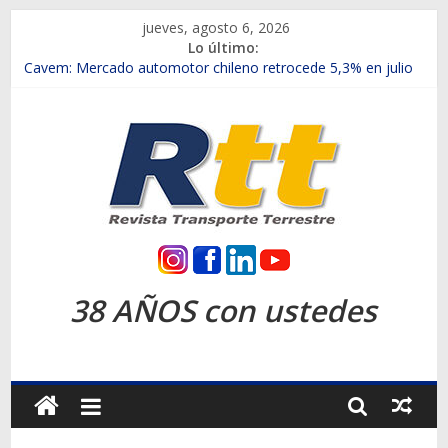
Saltar
jueves, agosto 6, 2026
al
Lo último:
contenido
Chile es el primer mercado internacional en lanzar la nueva
Maxus T70
Cavem: Mercado automotor chileno retrocede 5,3% en julio
Salfa suma vehículos electrificados de Chevrolet en el Biobío
Samex amplía su red con nuevas sucursales en Rancagua y
Copiapó
SINOTRUK Pick-ups presentó la recién estrenada Bolden en
la Expo Compras Públicas 2026
Rtt
Revista
38 AÑOS con ustedes
Transporte
Terrestre