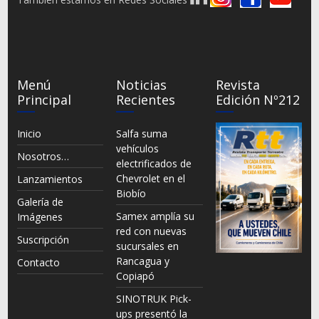
Menú
Noticias
Revista
Principal
Recientes
Edición Nº212
Inicio
Salfa suma
vehículos
Nosotros…
electrificados de
Chevrolet en el
Lanzamientos
Biobío
Galería de
Samex amplía su
Imágenes
red con nuevas
Suscripción
sucursales en
Rancagua y
Contacto
Copiapó
SINOTRUK Pick-
ups presentó la