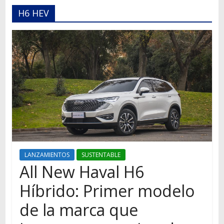
Autos,
H6 HEV
camiones,
motos,
información
del
mundo
del
transporte
LANZAMIENTOS
SUSTENTABLE
All New Haval H6
Híbrido: Primer modelo
de la marca que