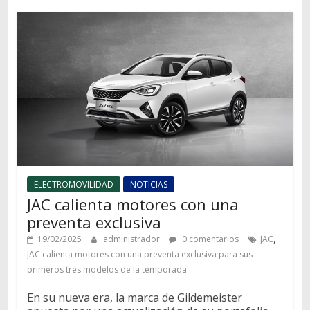
ELECTROMOVILIDAD
NOTICIAS
JAC calienta motores con una
preventa exclusiva
,
19/02/2025
administrador
0 comentarios
JAC
JAC calienta motores con una preventa exclusiva para sus
primeros tres modelos de la temporada
En su nueva era, la marca de Gildemeister