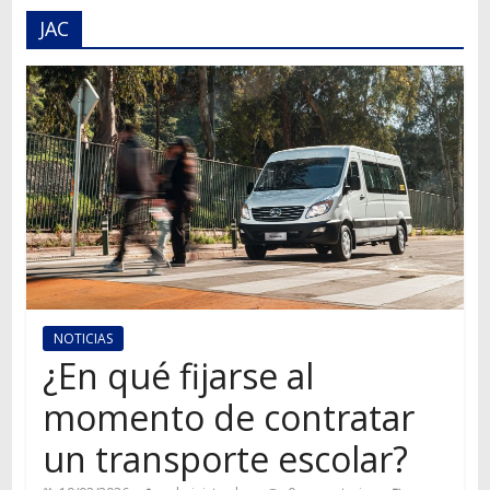
Autos,
JAC
camiones,
motos,
información
del
mundo
del
transporte
NOTICIAS
¿En qué fijarse al
momento de contratar
un transporte escolar?