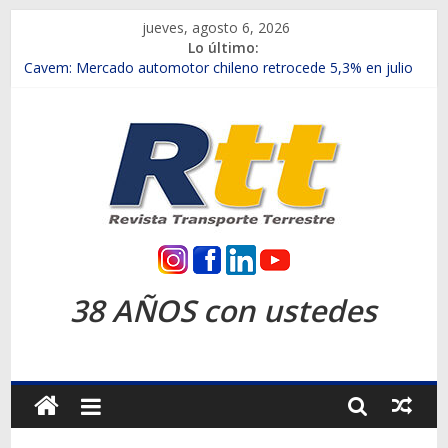
Saltar
jueves, agosto 6, 2026
al
Lo último:
contenido
Chile es el primer mercado internacional en lanzar la nueva
Maxus T70
Cavem: Mercado automotor chileno retrocede 5,3% en julio
Salfa suma vehículos electrificados de Chevrolet en el Biobío
Samex amplía su red con nuevas sucursales en Rancagua y
Copiapó
SINOTRUK Pick-ups presentó la recién estrenada Bolden en
la Expo Compras Públicas 2026
Rtt
Revista
38 AÑOS con ustedes
Transporte
Terrestre