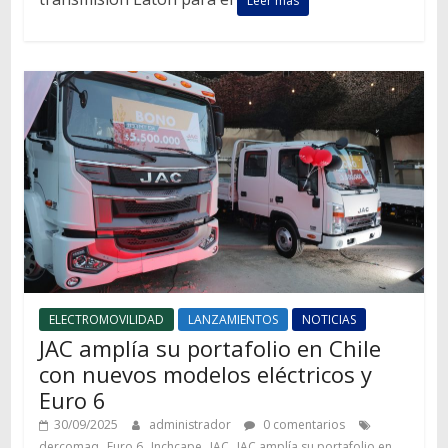
Leer más
ELECTROMOVILIDAD
LANZAMIENTOS
NOTICIAS
JAC amplía su portafolio en Chile
con nuevos modelos eléctricos y
Euro 6
30/09/2025
administrador
0 comentarios
,
,
,
,
dercomaq
Euro 6
Inchcape
JAC
JAC amplía su portafolio en