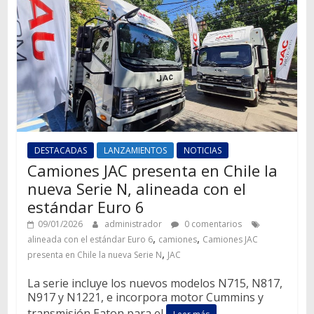
DESTACADAS
LANZAMIENTOS
NOTICIAS
Camiones JAC presenta en Chile la
nueva Serie N, alineada con el
estándar Euro 6
09/01/2026
administrador
0 comentarios
,
,
alineada con el estándar Euro 6
camiones
Camiones JAC
,
presenta en Chile la nueva Serie N
JAC
La serie incluye los nuevos modelos N715, N817,
N917 y N1221, e incorpora motor Cummins y
transmisión Eaton para el