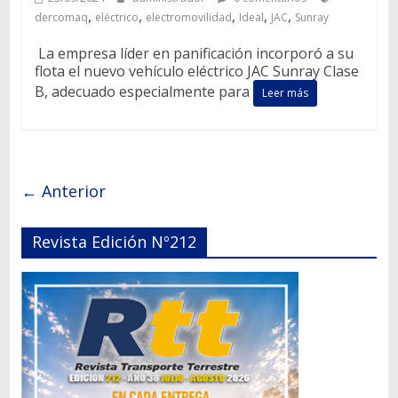
,
,
,
,
,
dercomaq
eléctrico
electromovilidad
Ideal
JAC
Sunray
La empresa líder en panificación incorporó a su
flota el nuevo vehículo eléctrico JAC Sunray Clase
B, adecuado especialmente para
Leer más
← Anterior
Revista Edición Nº212