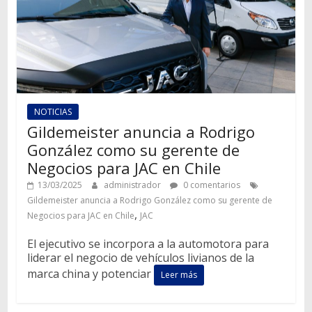
NOTICIAS
Gildemeister anuncia a Rodrigo
González como su gerente de
Negocios para JAC en Chile
13/03/2025
administrador
0 comentarios
Gildemeister anuncia a Rodrigo González como su gerente de
,
Negocios para JAC en Chile
JAC
El ejecutivo se incorpora a la automotora para
liderar el negocio de vehículos livianos de la
marca china y potenciar
Leer más