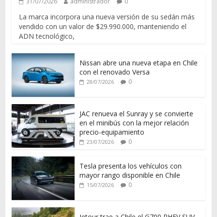
31/07/2026
administrador
0
La marca incorpora una nueva versión de su sedán más
vendido con un valor de $29.990.000, manteniendo el
ADN tecnológico,
Nissan abre una nueva etapa en Chile
con el renovado Versa
0
28/07/2026
JAC renueva el Sunray y se convierte
en el minibús con la mejor relación
precio-equipamiento
0
23/07/2026
Tesla presenta los vehículos con
mayor rango disponible en Chile
0
15/07/2026
Jetour trae a Chile el G700 PHEV SUV