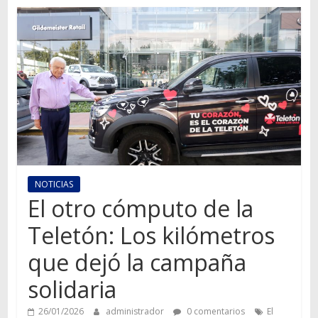
Autos,
camiones,
motos,
información
del
mundo
del
transporte
NOTICIAS
El otro cómputo de la
Teletón: Los kilómetros
que dejó la campaña
solidaria
26/01/2026
administrador
0 comentarios
El