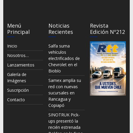
Menú
Noticias
Revista
Principal
Recientes
Edición Nº212
Inicio
Salfa suma
vehículos
Nosotros…
electrificados de
Chevrolet en el
Lanzamientos
Biobío
Galería de
Samex amplía su
Imágenes
red con nuevas
Suscripción
sucursales en
Rancagua y
Contacto
Copiapó
SINOTRUK Pick-
ups presentó la
recién estrenada