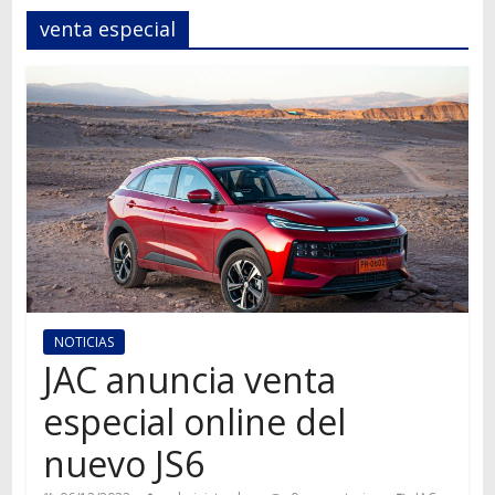
Autos,
venta especial
camiones,
motos,
información
del
mundo
del
transporte
NOTICIAS
JAC anuncia venta
especial online del
nuevo JS6