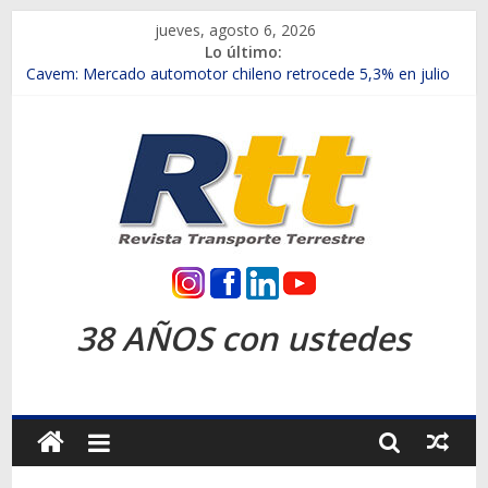
Saltar
jueves, agosto 6, 2026
al
Lo último:
contenido
Chile es el primer mercado internacional en lanzar la nueva
Maxus T70
Cavem: Mercado automotor chileno retrocede 5,3% en julio
Salfa suma vehículos electrificados de Chevrolet en el Biobío
Samex amplía su red con nuevas sucursales en Rancagua y
Copiapó
SINOTRUK Pick-ups presentó la recién estrenada Bolden en
la Expo Compras Públicas 2026
Rtt
Revista
38 AÑOS con ustedes
Transporte
Terrestre