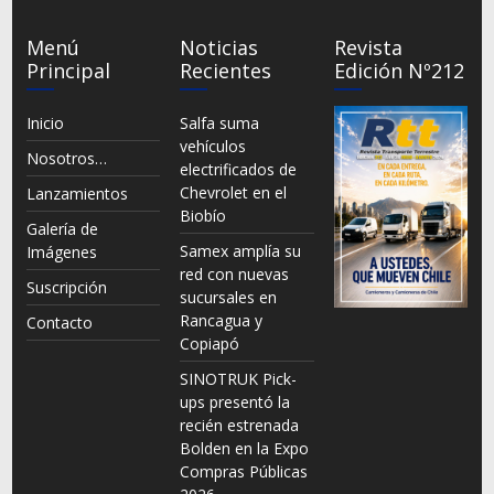
Menú
Noticias
Revista
Principal
Recientes
Edición Nº212
Inicio
Salfa suma
vehículos
Nosotros…
electrificados de
Chevrolet en el
Lanzamientos
Biobío
Galería de
Samex amplía su
Imágenes
red con nuevas
Suscripción
sucursales en
Rancagua y
Contacto
Copiapó
SINOTRUK Pick-
ups presentó la
recién estrenada
Bolden en la Expo
Compras Públicas