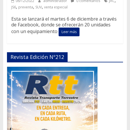
,
06/12/2022
administrador
0 comentarios
JAC
,
,
,
JS6
preventa
SUV
venta especial
Esta se lanzará el martes 6 de diciembre a través
de Facebook, donde se ofrecerán 20 unidades
con un equipamiento
Leer más
Revista Edición Nº212