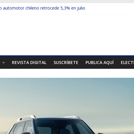
 automotor chileno retrocede 5,3% en julio
ulos electrificados de Chevrolet en el Biobío
u red con nuevas sucursales en Rancagua y Copiapó
ps presentó la recién estrenada Bolden en la Expo Compras Públic
mer mercado internacional en lanzar la nueva Maxus T70
T
REVISTA DIGITAL
SUSCRÍBETE
PUBLICA AQUÍ
ELECT