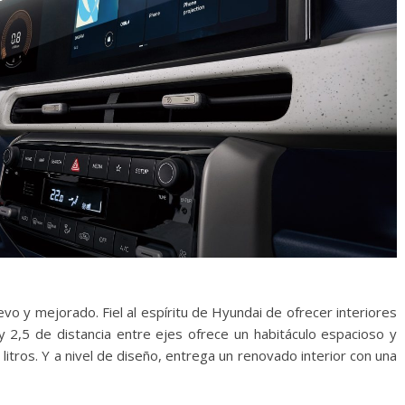
o y mejorado. Fiel al espíritu de Hyundai de ofrecer interiores
y 2,5 de distancia entre ejes ofrece un habitáculo espacioso y
tros. Y a nivel de diseño, entrega un renovado interior con una