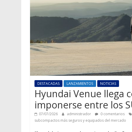
DESTACADAS
LANZAMIENTOS
NOTICIAS
Hyundai Venue llega 
imponerse entre los 
07/07/2026
administrador
0 comentarios
subcompactos más seguros y equipados del mercado