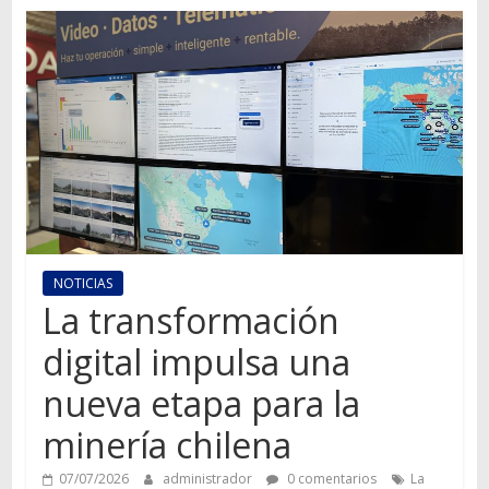
Autos,
camiones,
motos,
información
del
mundo
del
transporte
NOTICIAS
La transformación
digital impulsa una
nueva etapa para la
minería chilena
07/07/2026
administrador
0 comentarios
La