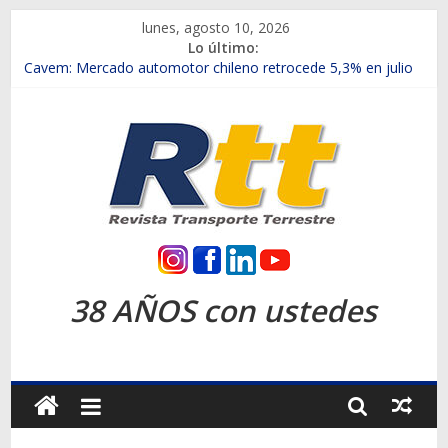
Saltar
lunes, agosto 10, 2026
al
Lo último:
contenido
Chile es el primer mercado internacional en lanzar la nueva
Maxus T70
Cavem: Mercado automotor chileno retrocede 5,3% en julio
Salfa suma vehículos electrificados de Chevrolet en el Biobío
Samex amplía su red con nuevas sucursales en Rancagua y
Copiapó
SINOTRUK Pick-ups presentó la recién estrenada Bolden en
la Expo Compras Públicas 2026
Rtt
Revista
38 AÑOS con ustedes
Transporte
Terrestre