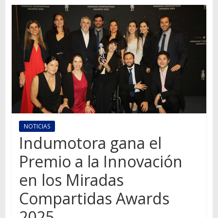
Autos,
camiones,
motos,
información
del
mundo
del
transporte
NOTICIAS
Indumotora gana el
Premio a la Innovación
en los Miradas
Compartidas Awards
2025