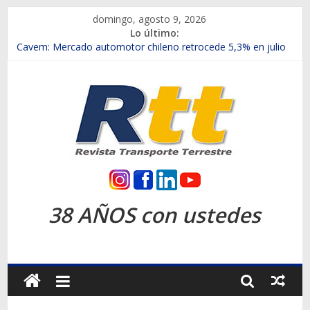
Saltar
domingo, agosto 9, 2026
al
Lo último:
contenido
Chile es el primer mercado internacional en lanzar la nueva
Maxus T70
Cavem: Mercado automotor chileno retrocede 5,3% en julio
Salfa suma vehículos electrificados de Chevrolet en el Biobío
Samex amplía su red con nuevas sucursales en Rancagua y
Copiapó
SINOTRUK Pick-ups presentó la recién estrenada Bolden en
la Expo Compras Públicas 2026
Rtt
Revista
38 AÑOS con ustedes
Transporte
Terrestre