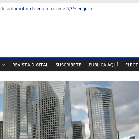
o automotor chileno retrocede 5,3% en julio
ículos electrificados de Chevrolet en el Biobío
su red con nuevas sucursales en Rancagua y Copiapó
-ups presentó la recién estrenada Bolden en la Expo Compras Públi
rimer mercado internacional en lanzar la nueva Maxus T70
T
REVISTA DIGITAL
SUSCRÍBETE
PUBLICA AQUÍ
ELECT