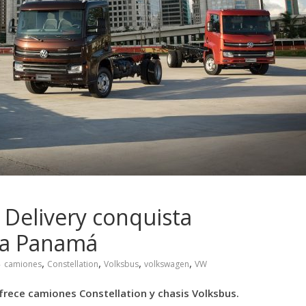
 Delivery conquista
a a Panamá
,
,
,
,
camiones
Constellation
Volksbus
volkswagen
VW
ofrece camiones Constellation y chasis Volksbus.