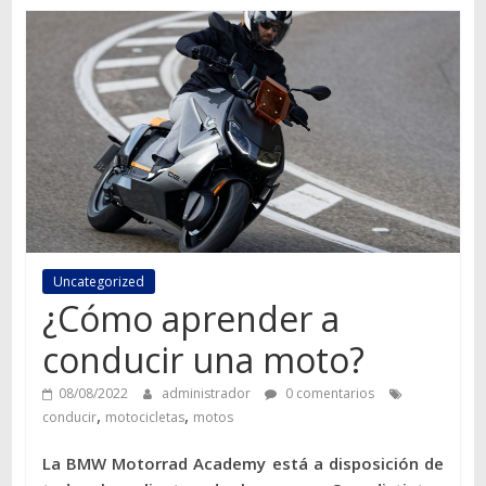
Autos,
camiones,
motos,
información
del
mundo
del
transporte
Uncategorized
¿Cómo aprender a
conducir una moto?
08/08/2022
administrador
0 comentarios
,
,
conducir
motocicletas
motos
La BMW Motorrad Academy está a disposición de