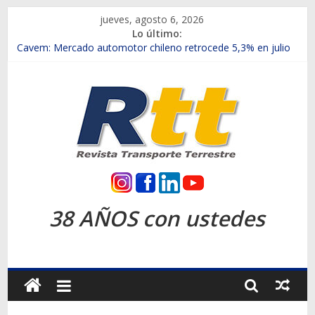
Saltar
jueves, agosto 6, 2026
al
Lo último:
contenido
Chile es el primer mercado internacional en lanzar la nueva
Maxus T70
Cavem: Mercado automotor chileno retrocede 5,3% en julio
Salfa suma vehículos electrificados de Chevrolet en el Biobío
Samex amplía su red con nuevas sucursales en Rancagua y
Copiapó
SINOTRUK Pick-ups presentó la recién estrenada Bolden en
la Expo Compras Públicas 2026
Rtt
Revista
38 AÑOS con ustedes
Transporte
Terrestre