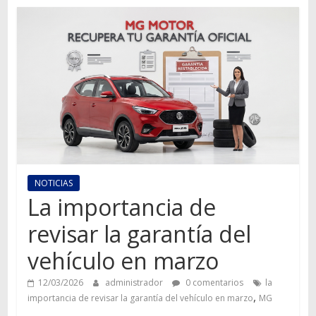
Autos,
camiones,
motos,
información
del
mundo
del
transporte
NOTICIAS
La importancia de
revisar la garantía del
vehículo en marzo
12/03/2026
administrador
0 comentarios
la
,
importancia de revisar la garantía del vehículo en marzo
MG