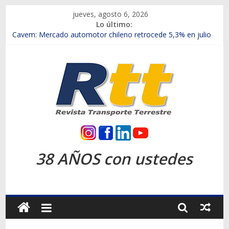
Saltar
jueves, agosto 6, 2026
al
Lo último:
contenido
Chile es el primer mercado internacional en lanzar la nueva
Maxus T70
Cavem: Mercado automotor chileno retrocede 5,3% en julio
Salfa suma vehículos electrificados de Chevrolet en el Biobío
Samex amplía su red con nuevas sucursales en Rancagua y
Copiapó
SINOTRUK Pick-ups presentó la recién estrenada Bolden en
la Expo Compras Públicas 2026
Rtt
Revista
38 AÑOS con ustedes
Transporte
Terrestre