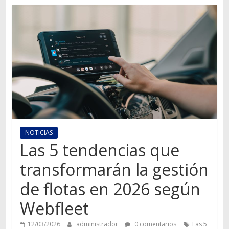
Autos,
camiones,
motos,
información
del
mundo
del
transporte
NOTICIAS
Las 5 tendencias que
transformarán la gestión
de flotas en 2026 según
Webfleet
12/03/2026
administrador
0 comentarios
Las 5