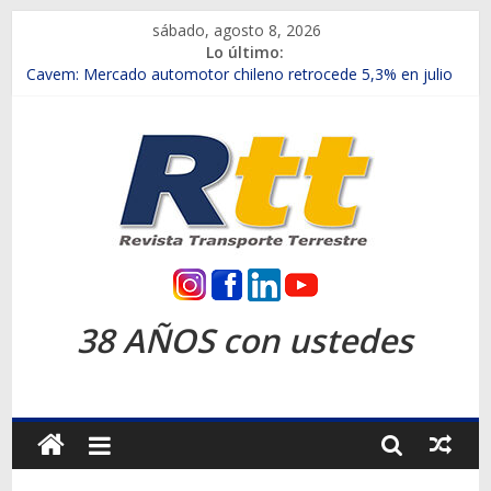
Saltar
sábado, agosto 8, 2026
al
Lo último:
contenido
Chile es el primer mercado internacional en lanzar la nueva
Maxus T70
Cavem: Mercado automotor chileno retrocede 5,3% en julio
Salfa suma vehículos electrificados de Chevrolet en el Biobío
Samex amplía su red con nuevas sucursales en Rancagua y
Copiapó
SINOTRUK Pick-ups presentó la recién estrenada Bolden en
la Expo Compras Públicas 2026
Rtt
Revista
38 AÑOS con ustedes
Transporte
Terrestre