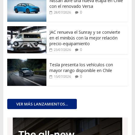
Nissan abre una nueva etapa en Chile
con el renovado Versa
0
28/07/2026
JAC renueva el Sunray y se convierte
en el minibús con la mejor relación
precio-equipamiento
0
23/07/2026
Tesla presenta los vehículos con
mayor rango disponible en Chile
0
15/07/2026
VER MÁS LANZAMIENTOS...