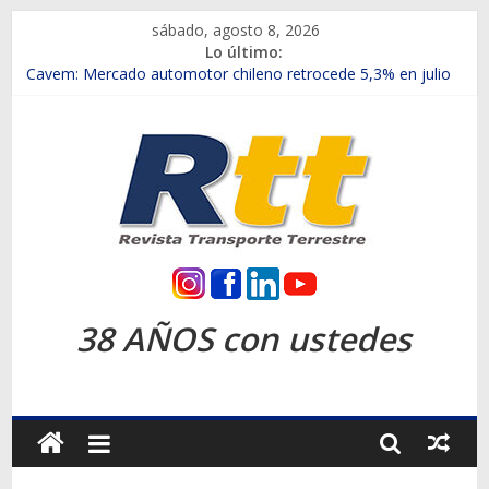
Saltar
sábado, agosto 8, 2026
al
Lo último:
contenido
Chile es el primer mercado internacional en lanzar la nueva
Maxus T70
Cavem: Mercado automotor chileno retrocede 5,3% en julio
Salfa suma vehículos electrificados de Chevrolet en el Biobío
Samex amplía su red con nuevas sucursales en Rancagua y
Copiapó
SINOTRUK Pick-ups presentó la recién estrenada Bolden en
la Expo Compras Públicas 2026
Rtt
Revista
38 AÑOS con ustedes
Transporte
Terrestre