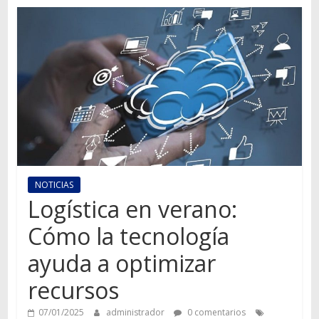
Autos,
camiones,
motos,
información
del
mundo
del
transporte
NOTICIAS
Logística en verano:
Cómo la tecnología
ayuda a optimizar
recursos
07/01/2025
administrador
0 comentarios