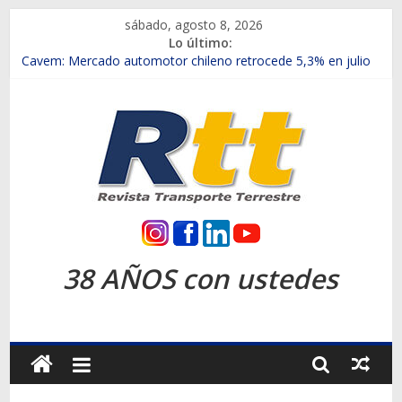
Saltar
sábado, agosto 8, 2026
al
Lo último:
contenido
Chile es el primer mercado internacional en lanzar la nueva
Maxus T70
Cavem: Mercado automotor chileno retrocede 5,3% en julio
Salfa suma vehículos electrificados de Chevrolet en el Biobío
Samex amplía su red con nuevas sucursales en Rancagua y
Copiapó
SINOTRUK Pick-ups presentó la recién estrenada Bolden en
la Expo Compras Públicas 2026
Rtt
Revista
38 AÑOS con ustedes
Transporte
Terrestre