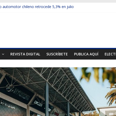
 automotor chileno retrocede 5,3% en julio
ulos electrificados de Chevrolet en el Biobío
u red con nuevas sucursales en Rancagua y Copiapó
ps presentó la recién estrenada Bolden en la Expo Compras Públic
mer mercado internacional en lanzar la nueva Maxus T70
T
REVISTA DIGITAL
SUSCRÍBETE
PUBLICA AQUÍ
ELECT