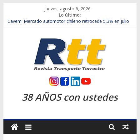
Saltar
jueves, agosto 6, 2026
al
Lo último:
contenido
Chile es el primer mercado internacional en lanzar la nueva
Maxus T70
Cavem: Mercado automotor chileno retrocede 5,3% en julio
Salfa suma vehículos electrificados de Chevrolet en el Biobío
Samex amplía su red con nuevas sucursales en Rancagua y
Copiapó
SINOTRUK Pick-ups presentó la recién estrenada Bolden en
la Expo Compras Públicas 2026
Rtt
Revista
38 AÑOS con ustedes
Transporte
Terrestre