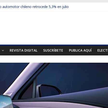
 automotor chileno retrocede 5,3% en julio
ulos electrificados de Chevrolet en el Biobío
u red con nuevas sucursales en Rancagua y Copiapó
ps presentó la recién estrenada Bolden en la Expo Compras Públic
mer mercado internacional en lanzar la nueva Maxus T70
T
REVISTA DIGITAL
SUSCRÍBETE
PUBLICA AQUÍ
ELECT