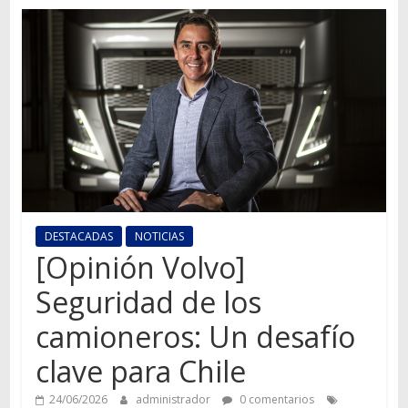
Autos,
camiones,
motos,
información
del
mundo
del
transporte
DESTACADAS
NOTICIAS
[Opinión Volvo]
Seguridad de los
camioneros: Un desafío
clave para Chile
24/06/2026
administrador
0 comentarios