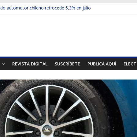
o automotor chileno retrocede 5,3% en julio
ículos electrificados de Chevrolet en el Biobío
su red con nuevas sucursales en Rancagua y Copiapó
-ups presentó la recién estrenada Bolden en la Expo Compras Públi
rimer mercado internacional en lanzar la nueva Maxus T70
T
REVISTA DIGITAL
SUSCRÍBETE
PUBLICA AQUÍ
ELECT