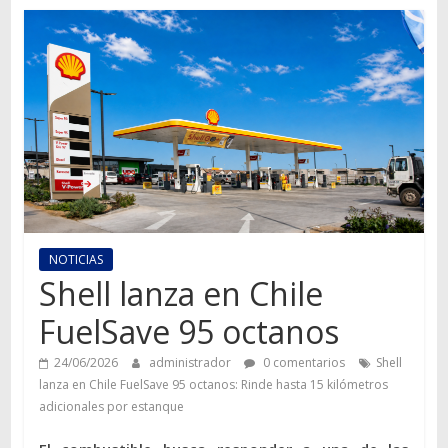
Autos,
camiones,
motos,
información
del
mundo
del
transporte
NOTICIAS
Shell lanza en Chile
FuelSave 95 octanos
24/06/2026
administrador
0 comentarios
Shell
lanza en Chile FuelSave 95 octanos: Rinde hasta 15 kilómetros
adicionales por estanque