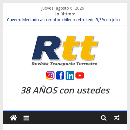
Saltar
jueves, agosto 6, 2026
al
Lo último:
contenido
Chile es el primer mercado internacional en lanzar la nueva
Maxus T70
Cavem: Mercado automotor chileno retrocede 5,3% en julio
Salfa suma vehículos electrificados de Chevrolet en el Biobío
Samex amplía su red con nuevas sucursales en Rancagua y
Copiapó
SINOTRUK Pick-ups presentó la recién estrenada Bolden en
la Expo Compras Públicas 2026
Rtt
Revista
38 AÑOS con ustedes
Transporte
Terrestre