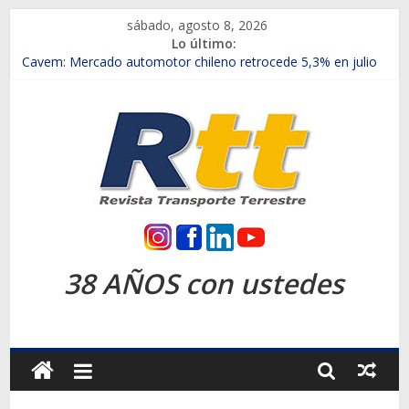
Saltar
sábado, agosto 8, 2026
al
Lo último:
contenido
Chile es el primer mercado internacional en lanzar la nueva
Maxus T70
Cavem: Mercado automotor chileno retrocede 5,3% en julio
Salfa suma vehículos electrificados de Chevrolet en el Biobío
Samex amplía su red con nuevas sucursales en Rancagua y
Copiapó
SINOTRUK Pick-ups presentó la recién estrenada Bolden en
la Expo Compras Públicas 2026
Rtt
Revista
38 AÑOS con ustedes
Transporte
Terrestre