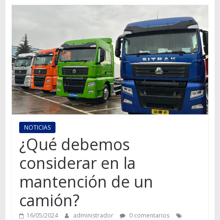
Autos,
camiones,
motos,
información
del
mundo
del
transporte
NOTICIAS
¿Qué debemos
considerar en la
mantención de un
camión?
16/05/2024
administrador
0 comentarios