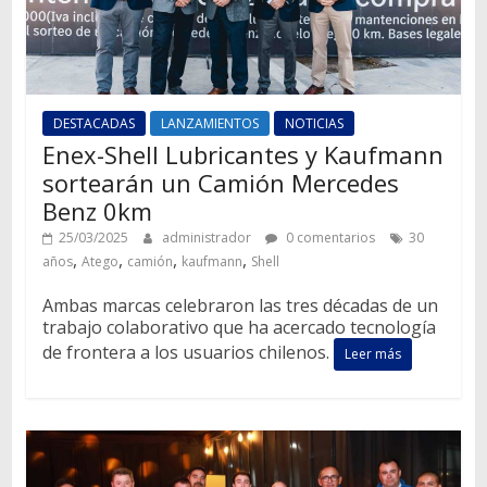
DESTACADAS
LANZAMIENTOS
NOTICIAS
Enex-Shell Lubricantes y Kaufmann
sortearán un Camión Mercedes
Benz 0km
25/03/2025
administrador
0 comentarios
30
,
,
,
,
años
Atego
camión
kaufmann
Shell
Ambas marcas celebraron las tres décadas de un
trabajo colaborativo que ha acercado tecnología
de frontera a los usuarios chilenos.
Leer más