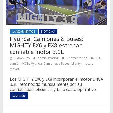
LANZAMIENTOS
NOTICIAS
Hyundai Camiones & Buses:
MIGHTY EX6 y EX8 estrenan
confiable motor 3.9L
,
30/04/2025
administrador
0 comentarios
3.9L
,
,
,
,
,
camión
HCB
Hyundai Camiones y Buses
Mighty
motor
moyot
Los MIGHTY EX6 y EX8 incorporan el motor D4GA
3.9L, reconocido mundialmente por su
confiabilidad, eficiencia y bajo costo operativo.
Leer más