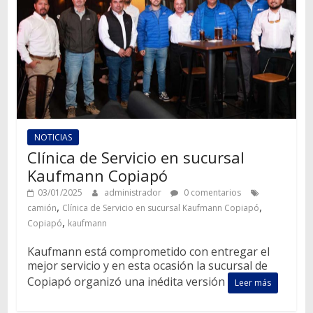
NOTICIAS
Clínica de Servicio en sucursal
Kaufmann Copiapó
03/01/2025
administrador
0 comentarios
,
,
camión
Clínica de Servicio en sucursal Kaufmann Copiapó
,
Copiapó
kaufmann
Kaufmann está comprometido con entregar el
mejor servicio y en esta ocasión la sucursal de
Copiapó organizó una inédita versión
Leer más