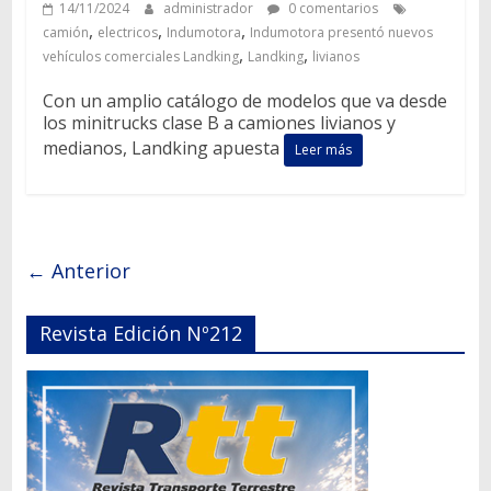
14/11/2024
administrador
0 comentarios
,
,
,
camión
electricos
Indumotora
Indumotora presentó nuevos
,
,
vehículos comerciales Landking
Landking
livianos
Con un amplio catálogo de modelos que va desde
los minitrucks clase B a camiones livianos y
medianos, Landking apuesta
Leer más
← Anterior
Revista Edición Nº212