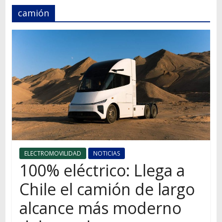
Autos,
camión
camiones,
motos,
información
del
mundo
del
transporte
ELECTROMOVILIDAD
NOTICIAS
100% eléctrico: Llega a
Chile el camión de largo
alcance más moderno