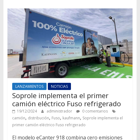
LANZAMIENTOS
NOTICIAS
Soprole implementa el primer
camión eléctrico Fuso refrigerado
19/12/2024
administrador
0 comentarios
,
,
,
,
camión
distribución
Fuso
kaufmann
Soprole implementa el
primer camión eléctrico Fuso refrigerado
El modelo eCanter 918 combina cero emisiones