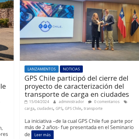
LANZAMIENTOS
NOTICIAS
GPS Chile participó del cierre del
le
proyecto de caracterización del
transporte de carga en ciudades
15/04/2024
administrador
0 comentarios
,
,
,
,
carga
ciudades
GPS
GPS Chile
transporte
La iniciativa –de la cual GPS Chile fue parte por
más de 2 años- fue presentada en el Seminario
n,
ores
de
Leer más