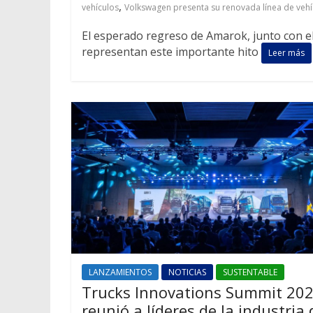
,
vehículos
Volkswagen presenta su renovada línea de vehí
El esperado regreso de Amarok, junto con el
representan este importante hito
Leer más
LANZAMIENTOS
NOTICIAS
SUSTENTABLE
Trucks Innovations Summit 20
reunió a líderes de la industria 