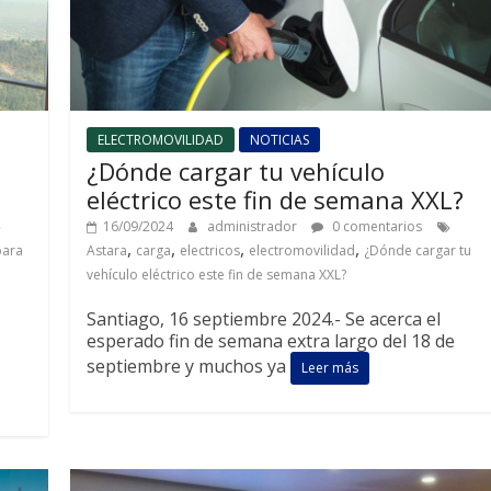
ELECTROMOVILIDAD
NOTICIAS
¿Dónde cargar tu vehículo
eléctrico este fin de semana XXL?
16/09/2024
administrador
0 comentarios
,
,
,
,
para
Astara
carga
electricos
electromovilidad
¿Dónde cargar tu
vehículo eléctrico este fin de semana XXL?
Santiago, 16 septiembre 2024.- Se acerca el
esperado fin de semana extra largo del 18 de
septiembre y muchos ya
Leer más