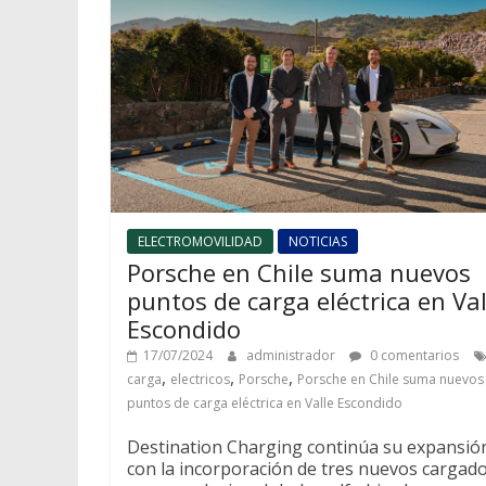
ELECTROMOVILIDAD
NOTICIAS
Porsche en Chile suma nuevos
puntos de carga eléctrica en Val
Escondido
17/07/2024
administrador
0 comentarios
,
,
,
carga
electricos
Porsche
Porsche en Chile suma nuevos
puntos de carga eléctrica en Valle Escondido
Destination Charging continúa su expansió
con la incorporación de tres nuevos cargad