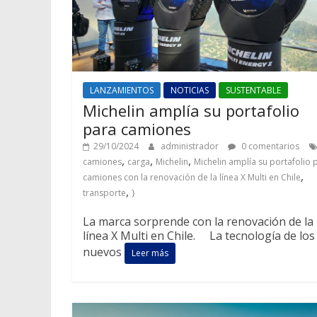
LANZAMIENTOS
NOTICIAS
SUSTENTABLE
Michelin amplía su portafolio
para camiones
29/10/2024
administrador
0 comentarios
,
,
,
camiones
carga
Michelin
Michelin amplía su portafolio 
,
camiones con la renovación de la línea X Multi en Chile
,
transporte
}
La marca sorprende con la renovación de la
línea X Multi en Chile. La tecnología de los
nuevos
Leer más