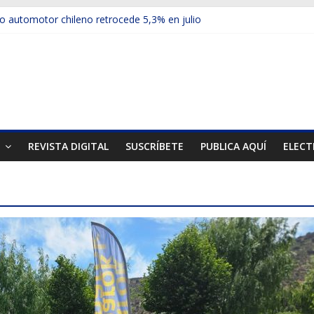
 automotor chileno retrocede 5,3% en julio
culos electrificados de Chevrolet en el Biobío
u red con nuevas sucursales en Rancagua y Copiapó
ups presentó la recién estrenada Bolden en la Expo Compras Públic
mer mercado internacional en lanzar la nueva Maxus T70
T
REVISTA DIGITAL
SUSCRÍBETE
PUBLICA AQUÍ
ELECT