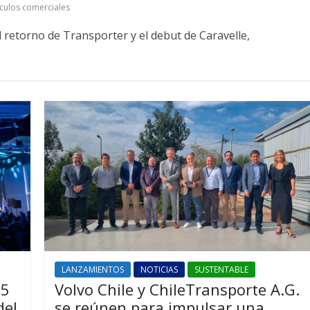
culos comerciales
 retorno de Transporter y el debut de Caravelle,
LANZAMIENTOS
NOTICIAS
SUSTENTABLE
25
Volvo Chile y ChileTransporte A.G.
del
se reúnen para impulsar una