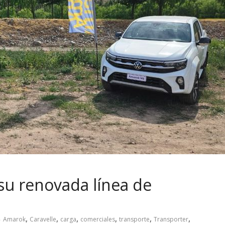
su renovada línea de
,
,
,
,
,
,
Amarok
Caravelle
carga
comerciales
transporte
Transporter