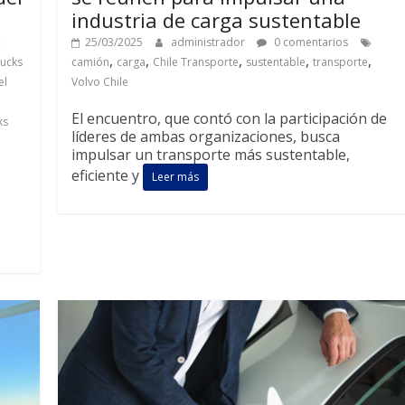
industria de carga sustentable
25/03/2025
administrador
0 comentarios
,
,
,
,
,
rucks
camión
carga
Chile Transporte
sustentable
transporte
el
Volvo Chile
El encuentro, que contó con la participación de
ks
líderes de ambas organizaciones, busca
impulsar un transporte más sustentable,
eficiente y
Leer más