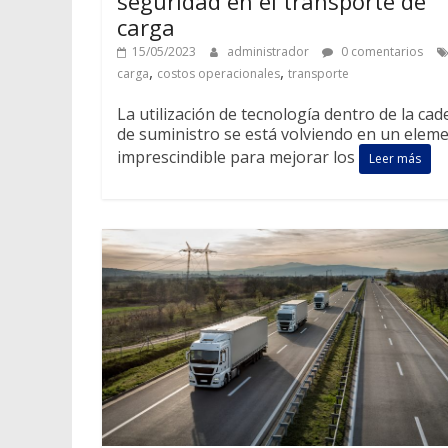
seguridad en el transporte de
carga
15/05/2023
administrador
0 comentarios
,
,
carga
costos operacionales
transporte
La utilización de tecnología dentro de la ca
de suministro se está volviendo en un elem
imprescindible para mejorar los
Leer más