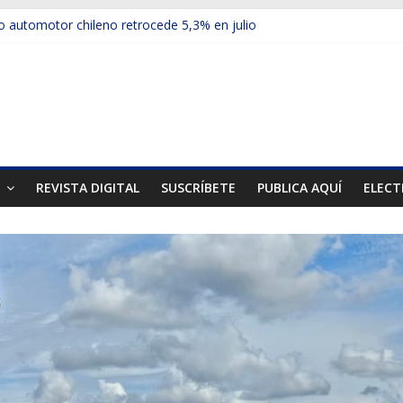
 automotor chileno retrocede 5,3% en julio
ulos electrificados de Chevrolet en el Biobío
u red con nuevas sucursales en Rancagua y Copiapó
ps presentó la recién estrenada Bolden en la Expo Compras Públic
mer mercado internacional en lanzar la nueva Maxus T70
T
REVISTA DIGITAL
SUSCRÍBETE
PUBLICA AQUÍ
ELECT