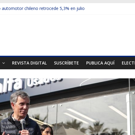
automotor chileno retrocede 5,3% en julio
ulos electrificados de Chevrolet en el Biobío
 red con nuevas sucursales en Rancagua y Copiapó
ps presentó la recién estrenada Bolden en la Expo Compras Pública
er mercado internacional en lanzar la nueva Maxus T70
T
REVISTA DIGITAL
SUSCRÍBETE
PUBLICA AQUÍ
ELECT