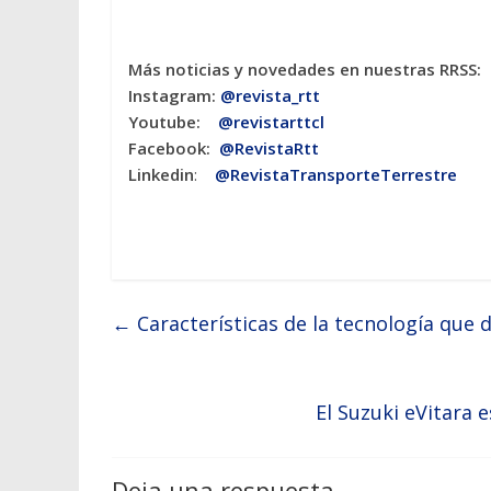
Más noticias y novedades en nuestras RRSS:
Instagram:
@revista_rtt
Youtube:
@revistarttcl
Facebook:
@RevistaRtt
Linkedin
:
@RevistaTransporteTerrestre
←
Características de la tecnología que d
El Suzuki eVitara 
Deja una respuesta