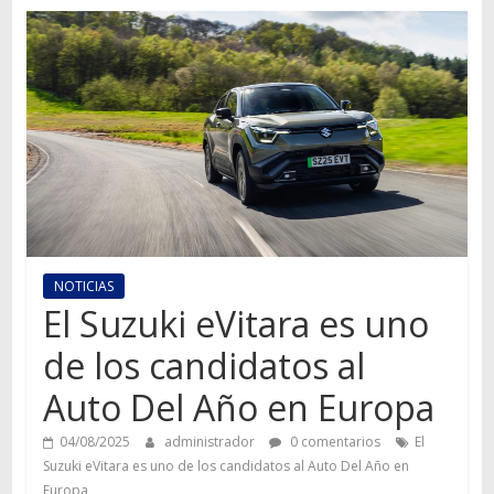
Autos,
camiones,
motos,
información
del
mundo
del
transporte
NOTICIAS
El Suzuki eVitara es uno
de los candidatos al
Auto Del Año en Europa
04/08/2025
administrador
0 comentarios
El
Suzuki eVitara es uno de los candidatos al Auto Del Año en
Europa