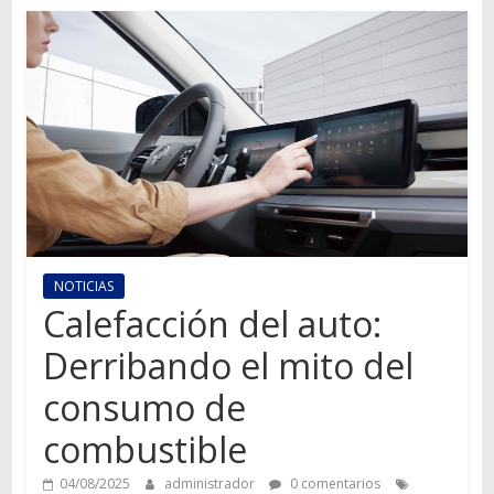
Autos,
camiones,
motos,
información
del
mundo
del
transporte
NOTICIAS
Calefacción del auto:
Derribando el mito del
consumo de
combustible
04/08/2025
administrador
0 comentarios