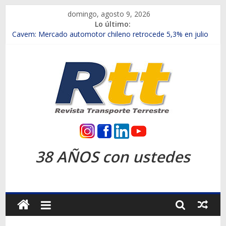
Saltar
domingo, agosto 9, 2026
al
Lo último:
contenido
Chile es el primer mercado internacional en lanzar la nueva
Maxus T70
Cavem: Mercado automotor chileno retrocede 5,3% en julio
Salfa suma vehículos electrificados de Chevrolet en el Biobío
Samex amplía su red con nuevas sucursales en Rancagua y
Copiapó
SINOTRUK Pick-ups presentó la recién estrenada Bolden en
la Expo Compras Públicas 2026
Rtt
Revista
38 AÑOS con ustedes
Transporte
Terrestre