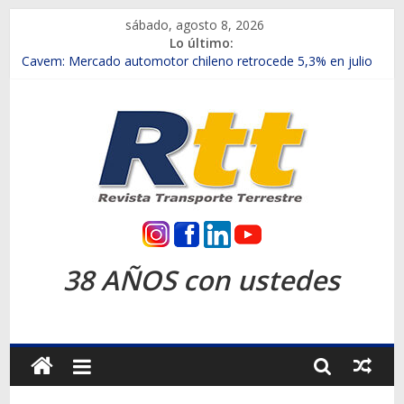
Saltar
sábado, agosto 8, 2026
al
Lo último:
contenido
Chile es el primer mercado internacional en lanzar la nueva
Maxus T70
Cavem: Mercado automotor chileno retrocede 5,3% en julio
Salfa suma vehículos electrificados de Chevrolet en el Biobío
Samex amplía su red con nuevas sucursales en Rancagua y
Copiapó
SINOTRUK Pick-ups presentó la recién estrenada Bolden en
la Expo Compras Públicas 2026
Rtt
Revista
38 AÑOS con ustedes
Transporte
Terrestre