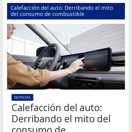
Autos,
Calefacción del auto: Derribando el mito
camiones,
del consumo de combustible
motos,
información
del
mundo
del
transporte
NOTICIAS
Calefacción del auto:
Derribando el mito del
consumo de