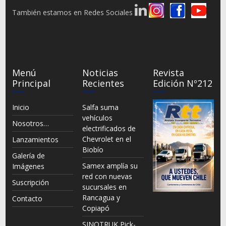
También estamos en Redes Sociales
Menú
Noticias
Revista
Principal
Recientes
Edición Nº212
Inicio
Salfa suma
vehículos
Nosotros…
electrificados de
Chevrolet en el
Lanzamientos
Biobío
Galería de
Samex amplía su
Imágenes
red con nuevas
Suscripción
sucursales en
Rancagua y
Contacto
Copiapó
SINOTRUK Pick-