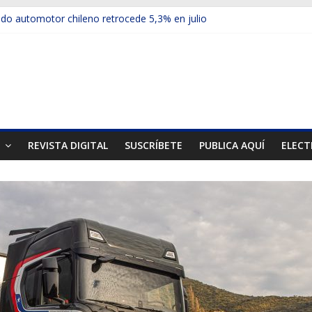
o automotor chileno retrocede 5,3% en julio
ículos electrificados de Chevrolet en el Biobío
su red con nuevas sucursales en Rancagua y Copiapó
-ups presentó la recién estrenada Bolden en la Expo Compras Públi
rimer mercado internacional en lanzar la nueva Maxus T70
T
REVISTA DIGITAL
SUSCRÍBETE
PUBLICA AQUÍ
ELECT