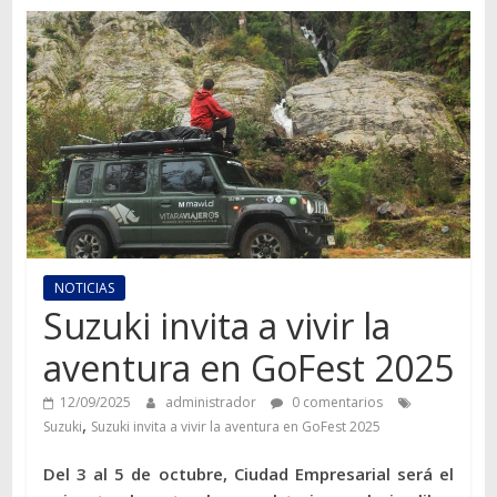
Autos,
camiones,
motos,
información
del
mundo
del
transporte
NOTICIAS
Suzuki invita a vivir la
aventura en GoFest 2025
12/09/2025
administrador
0 comentarios
,
Suzuki
Suzuki invita a vivir la aventura en GoFest 2025
Del 3 al 5 de octubre, Ciudad Empresarial será el