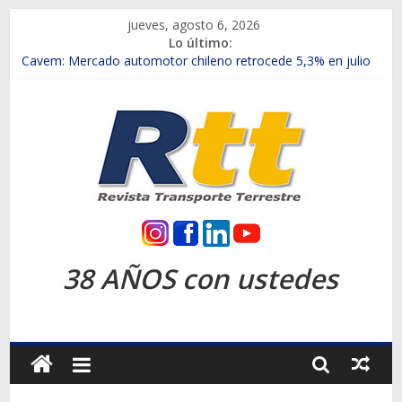
Saltar
jueves, agosto 6, 2026
al
Lo último:
contenido
Chile es el primer mercado internacional en lanzar la nueva
Maxus T70
Cavem: Mercado automotor chileno retrocede 5,3% en julio
Salfa suma vehículos electrificados de Chevrolet en el Biobío
Samex amplía su red con nuevas sucursales en Rancagua y
Copiapó
SINOTRUK Pick-ups presentó la recién estrenada Bolden en
la Expo Compras Públicas 2026
Rtt
Revista
38 AÑOS con ustedes
Transporte
Terrestre