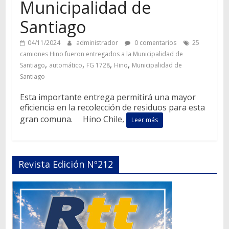
Municipalidad de
Santiago
04/11/2024
administrador
0 comentarios
25
camiones Hino fueron entregados a la Municipalidad de
,
,
,
,
Santiago
automático
FG 1728
Hino
Municipalidad de
Santiago
Esta importante entrega permitirá una mayor
eficiencia en la recolección de residuos para esta
gran comuna. Hino Chile,
Leer más
Revista Edición Nº212