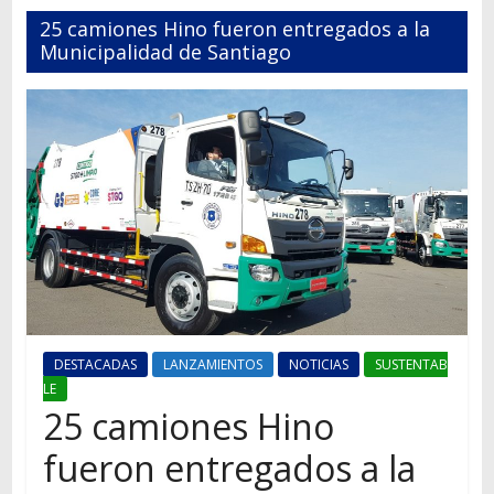
Autos,
25 camiones Hino fueron entregados a la
camiones,
Municipalidad de Santiago
motos,
información
del
mundo
del
transporte
DESTACADAS
LANZAMIENTOS
NOTICIAS
SUSTENTAB
LE
25 camiones Hino
fueron entregados a la