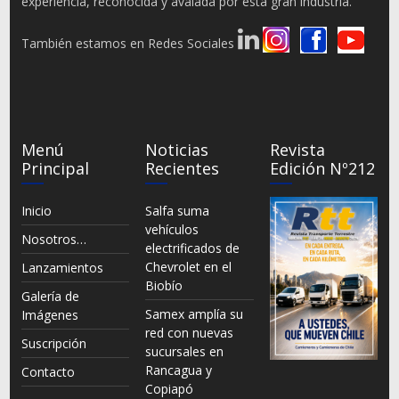
experiencia, reconocida y avalada por esta gran industria.
También estamos en Redes Sociales
Menú
Noticias
Revista
Principal
Recientes
Edición Nº212
Inicio
Salfa suma
vehículos
Nosotros…
electrificados de
Chevrolet en el
Lanzamientos
Biobío
Galería de
Samex amplía su
Imágenes
red con nuevas
Suscripción
sucursales en
Rancagua y
Contacto
Copiapó