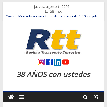
Saltar
jueves, agosto 6, 2026
al
Lo último:
contenido
Chile es el primer mercado internacional en lanzar la nueva
Maxus T70
Cavem: Mercado automotor chileno retrocede 5,3% en julio
Salfa suma vehículos electrificados de Chevrolet en el Biobío
Samex amplía su red con nuevas sucursales en Rancagua y
Copiapó
SINOTRUK Pick-ups presentó la recién estrenada Bolden en
la Expo Compras Públicas 2026
Rtt
Revista
38 AÑOS con ustedes
Transporte
Terrestre