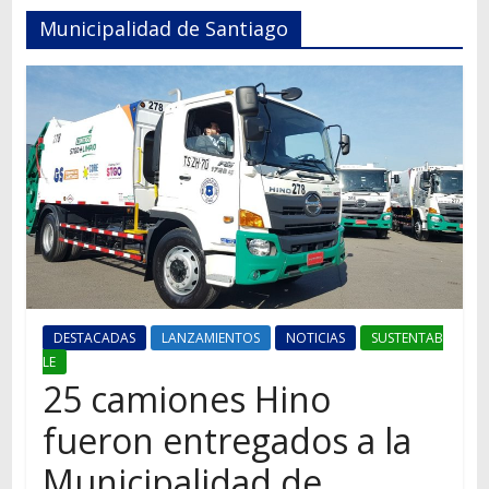
Autos,
Municipalidad de Santiago
camiones,
motos,
información
del
mundo
del
transporte
DESTACADAS
LANZAMIENTOS
NOTICIAS
SUSTENTAB
LE
25 camiones Hino
fueron entregados a la
Municipalidad de