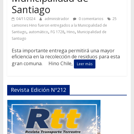
Santiago
04/11/2024
administrador
0 comentarios
25
camiones Hino fueron entregados a la Municipalidad de
,
,
,
,
Santiago
automático
FG 1728
Hino
Municipalidad de
Santiago
Esta importante entrega permitirá una mayor
eficiencia en la recolección de residuos para esta
gran comuna. Hino Chile,
Leer más
Revista Edición Nº212