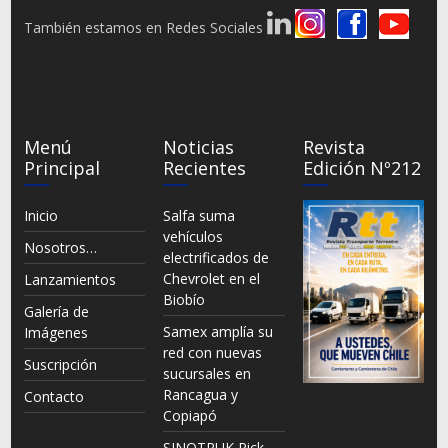
También estamos en Redes Sociales
Menú
Noticias
Revista
Principal
Recientes
Edición Nº212
Inicio
Salfa suma
vehículos
Nosotros…
electrificados de
Chevrolet en el
Lanzamientos
Biobío
Galería de
Samex amplía su
Imágenes
red con nuevas
Suscripción
sucursales en
Rancagua y
Contacto
Copiapó
SINOTRUK Pick-