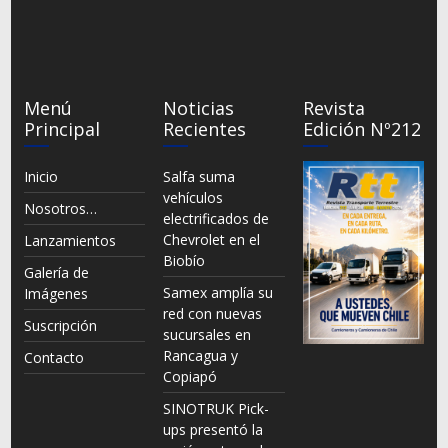
Menú
Noticias
Revista
Principal
Recientes
Edición Nº212
Inicio
Salfa suma
vehículos
Nosotros…
electrificados de
Chevrolet en el
Lanzamientos
Biobío
Galería de
Samex amplía su
Imágenes
red con nuevas
Suscripción
sucursales en
Rancagua y
Contacto
Copiapó
SINOTRUK Pick-
ups presentó la