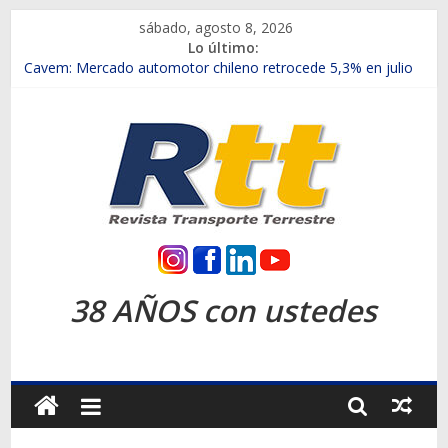
Saltar
sábado, agosto 8, 2026
al
Lo último:
contenido
Chile es el primer mercado internacional en lanzar la nueva
Maxus T70
Cavem: Mercado automotor chileno retrocede 5,3% en julio
Salfa suma vehículos electrificados de Chevrolet en el Biobío
Samex amplía su red con nuevas sucursales en Rancagua y
Copiapó
SINOTRUK Pick-ups presentó la recién estrenada Bolden en
la Expo Compras Públicas 2026
Rtt
Revista
38 AÑOS con ustedes
Transporte
Terrestre