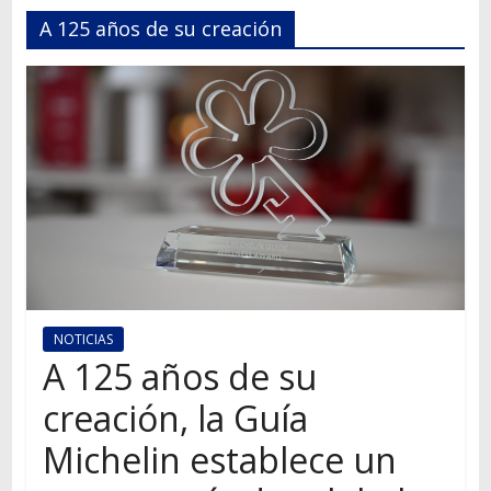
Autos,
A 125 años de su creación
camiones,
motos,
información
del
mundo
del
transporte
NOTICIAS
A 125 años de su
creación, la Guía
Michelin establece un