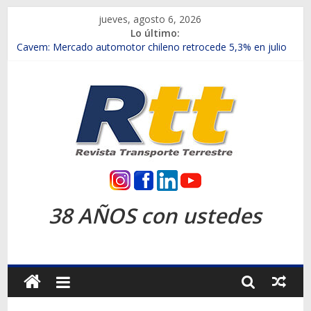
Saltar
jueves, agosto 6, 2026
al
Lo último:
contenido
Chile es el primer mercado internacional en lanzar la nueva
Maxus T70
Cavem: Mercado automotor chileno retrocede 5,3% en julio
Salfa suma vehículos electrificados de Chevrolet en el Biobío
Samex amplía su red con nuevas sucursales en Rancagua y
Copiapó
SINOTRUK Pick-ups presentó la recién estrenada Bolden en
la Expo Compras Públicas 2026
Rtt
Revista
38 AÑOS con ustedes
Transporte
Terrestre