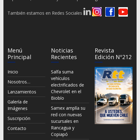
También estamos en Redes Sociales
Menú
Noticias
Revista
Principal
Recientes
Edición Nº212
Inicio
Salfa suma
vehículos
Nosotros…
electrificados de
Chevrolet en el
Lanzamientos
Biobío
Galería de
Samex amplía su
Imágenes
red con nuevas
Suscripción
sucursales en
Rancagua y
Contacto
Copiapó