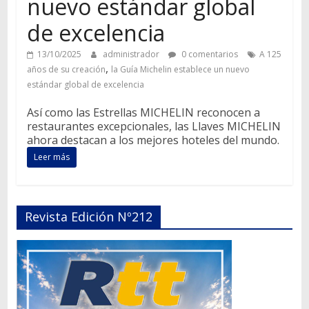
nuevo estándar global
de excelencia
13/10/2025
administrador
0 comentarios
A 125
,
años de su creación
la Guía Michelin establece un nuevo
estándar global de excelencia
Así como las Estrellas MICHELIN reconocen a
restaurantes excepcionales, las Llaves MICHELIN
ahora destacan a los mejores hoteles del mundo.
Leer más
Revista Edición Nº212